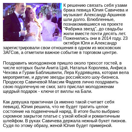
К решению связать себя узами
брака певица Юлия Савичева и
музыкант Александр Аршинов
шли долго. Влюбленные,
познакомившиеся на проекте
"Фабрика звезд", до свадьбы
жили вместе почти десять лет.
Поженились они в 2014 году. 23
октября Юля и Александр
зарегистрировали свои отношения в одном из московских
ЗАГСов, а отметили важное событие в торговом центре.
Поздравить молодоженов пришло около трехсот гостей, в
числе которых были Анита Цой, Наталья Королева, Анфиса
Чехова и Гурам Баблишвили, Лера Кудрявцева, которая вела
мероприятие, и другие звезды российского шоу-бизнеса.
Продюсер Савичевой Максим Фадеев лично поздравить
свою подопечную не смог, зато прислал молодоженам
щедрый подарок - ключи от виллы на Бали.
Как девушка практичная (а именно такой считает себя
певица), Юлия решила, что не будет тратить целое
состояние на подвенечный наряд. В итоге было выбрано
скромное закрытое платье с узкой юбкой и романтичным
шлейфом. В руках Савичева держала нежный букет пионов.
Судя по этому образу, женой Юлия будет примерной.