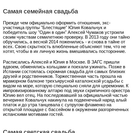
Самая семейная свадьба
Прежде чем официально оформить отношения, экс-
участница группы "Блестящие" Юлия Ковальчук и
победитель шоу "Один в один" Алексей Чумаков устроили
своим чувствам семилетнюю проверку. В 2013 году они тайно
обручились, а весной 2014 поженились - и снова в тайне от
всех. Свою скрытность влюбленные объясняют тем, что не
хотят, чтобы в их личную жизнь вмешивались посторонние.
Расписались Алексей и Юлия в Москве. В ЗАГС пришли
вдвоем, обменялись кольцами и поехали ужинать. Позже в
Испании состоялась скромная свадьба для самых близких
друзей и родственников. Торжественная часть прошла на
мраморном балконе трехъярусной каталонской усадьбы с
видом на море, которую специально сняли для церемонии. К
импровизированному алтарю под звуки скрипичного оркестра
Юлию вел отец. На последовавшей за официальной частью
вечеринке Ковальчук накинула на подвенечный наряд алый
платок и до утра танцевала с супругом фламенко на
открытой площадке с бассейном в окружении разгоряченных
испанскими мотивами гостей.
Самая светская свадьба