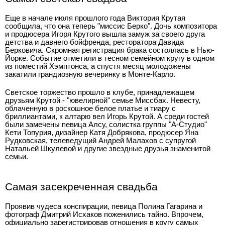
Еще в начале июля прошлого года Виктория Крутая
сообщила, что она теперь "миссис Берко". Дочь композитора
и продюсера Игоря Крутого вышла замуж за своего друга
детства и давнего бойфренда, ресторатора Давида
Берковича. Скромная регистрация брака состоялась в Нью-
Йорке. Событие отметили в тесном семейном кругу в одном
из поместий Хэмптонса, а спустя месяц молодожены
закатили грандиозную вечеринку в Монте-Карло.
Светское торжество прошло в клубе, принадлежащем
друзьям Крутой - "ювелирной" семье Миссбах. Невесту,
облаченную в роскошное белое платье и тиару с
бриллиантами, к алтарю вел Игорь Крутой. А среди гостей
были замечены певица Алсу, солистка группы "А-Студио"
Кети Топурия, дизайнер Катя Добрякова, продюсер Яна
Рудковская, телеведущий Андрей Малахов с супругой
Натальей Шкулевой и другие звездные друзья знаменитой
семьи.
Самая засекреченная свадьба
Проявив чудеса конспирации, певица Полина Гагарина и
фотограф Дмитрий Исхаков поженились тайно. Впрочем,
официально зарегистрировав отношения в кругу самых