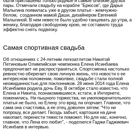
были приглашены только родные и самые близкие друзья
пары. Отмечали свадьбу на корабле "Брюсов", где Дарья
Малыгина появилась уже в другом платье - жемчужно-
белом, созданном мамой Даши, дизайнером Евгенией
Малыгиной. В нем невесте было удобно танцевать до утра, а
жениху, благодаря свободному крою, не составило труда
эффектно снять подвязку.
Самая спортивная свадьба
Об отношениях с 24-летним легкоатлетом Никитой
Петиновым Олимпийская чемпионка Елена Исинбаева
предпочитает не распространяться. Спортсменка настолько
ревностно оберегает свою личную жизнь, что новости о ее
интересном положении, помолвке, свадьбе стали полной
неожиданностью для поклонников. 28 июня 2014 года Елена
Исинбаева родила дочь Еву. В октябре стало известно, что
Елена и Никита, познакомившиеся, кстати, в Интернете,
поженились. Ни пышного торжества, ни умопомрачительного
платья не было, но Елену это вряд ли огорчает. Главное, что
сама она счастлива, а ее отец доволен зятем: "Что ни
попрошу, все делает. Гвоздь забьет, картошки на даче
накопает, перенести тяжести поможет. Но для нас, конечно,
главное, что Лена его любит", - поделился Гаджи Гаджиевич
Исинбаев в интервью.