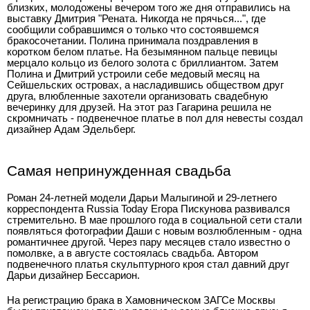
близких, молодожены вечером того же дня отправились на
выставку Дмитрия "Рената. Никогда не прячься...", где
сообщили собравшимся о только что состоявшемся
бракосочетании. Полина принимала поздравления в
коротком белом платье. На безымянном пальце певицы
мерцало кольцо из белого золота с бриллиантом. Затем
Полина и Дмитрий устроили себе медовый месяц на
Сейшельских островах, а насладившись обществом друг
друга, влюбленные захотели организовать свадебную
вечеринку для друзей. На этот раз Гагарина решила не
скромничать - подвенечное платье в пол для невесты создал
дизайнер Адам Эдельберг.
Самая непринужденная свадьба
Роман 24-летней модели Дарьи Малыгиной и 29-летнего
корреспондента Russia Today Егора Пискунова развивался
стремительно. В мае прошлого года в социальной сети стали
появляться фотографии Даши с новым возлюбленным - одна
романтичнее другой. Через пару месяцев стало известно о
помолвке, а в августе состоялась свадьба. Автором
подвенечного платья скульптурного кроя стал давний друг
Дарьи дизайнер Бессарион.
На регистрацию брака в Хамовническом ЗАГСе Москвы