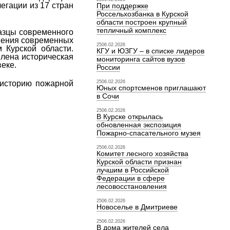
егации из 17 стран
При поддержке
Россельхозбанка в Курской
области построен крупный
тепличный комплекс
разцы современного
енения современных
2506.02.2026
 Курской области.
КГУ и ЮЗГУ – в списке лидеров
влена историческая
мониторинга сайтов вузов
еке.
России
 историю пожарной
2506.02.2026
Юных спортсменов приглашают
в Сочи
2506.02.2026
В Курске открылась
обновленная экспозиция
Пожарно-спасательного музея
2506.02.2026
Комитет лесного хозяйства
Курской области признан
лучшим в Российской
Федерации в сфере
лесовосстановления
2506.02.2026
Новоселье в Дмитриеве
2506.02.2026
В дома жителей села