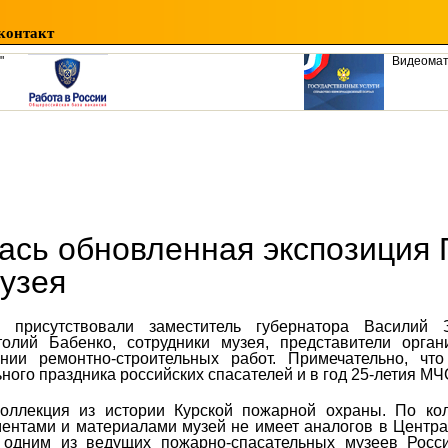
контакт
"
Видеома
лась обновленная экспозиция
узея
 присутствовали заместитель губернатора Василий З
лий Бабенко, сотрудники музея, представители орган
ии ремонтно-строительных работ. Примечательно, что
ного праздника российских спасателей и в год 25-летия МЧ
оллекция из истории Курской пожарной охраны. По ко
ментами и материалами музей не имеет аналогов в Центр
 одним из ведущих пожарно-спасательных музеев Росс