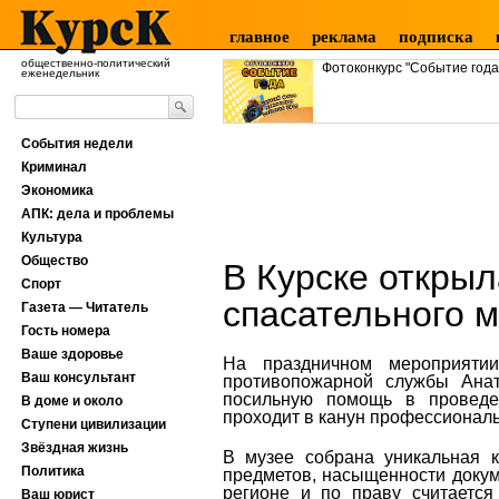
главное
реклама
подписка
общественно-политический
Фотоконкурс "Событие года
еженедельник
События недели
Криминал
Экономика
АПК: дела и проблемы
Культура
Общество
В Курске откры
Спорт
спасательного м
Газета — Читатель
Гость номера
Ваше здоровье
На праздничном мероприятии
Ваш консультант
противопожарной службы Анато
посильную помощь в проведен
В доме и около
проходит в канун профессиональ
Ступени цивилизации
Звёздная жизнь
В музее собрана уникальная к
Политика
предметов, насыщенности доку
регионе и по праву считается
Ваш юрист