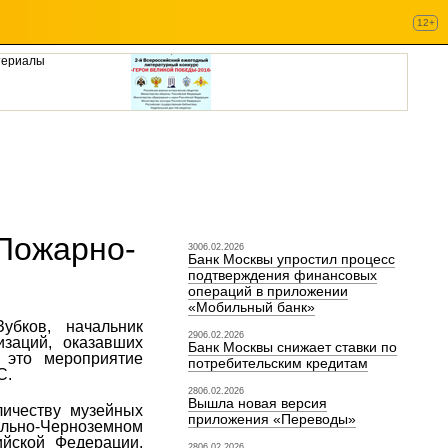
12+
териалы
 Пожарно-
3006.02.2026
Банк Москвы упростил процесс
подтверждения финансовых
операций в приложении
«Мобильный банк»
убков, начальник
2906.02.2026
изаций, оказавших
Банк Москвы снижает ставки по
 это мероприятие
потребительским кредитам
С.
2806.02.2026
Вышла новая версия
личеству музейных
приложения «Переводы»
ально-Черноземном
ийской Федерации.
2806.02.2026