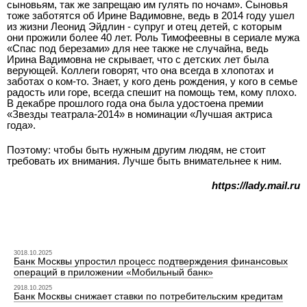
сыновьям, так же запрещаю им гулять по ночам». Сыновья
тоже заботятся об Ирине Вадимовне, ведь в 2014 году ушел
из жизни Леонид Эйдлин - супруг и отец детей, с которым
они прожили более 40 лет. Роль Тимофеевны в сериале мужа
«Спас под березами» для нее также не случайна, ведь
Ирина Вадимовна не скрывает, что с детских лет была
верующей. Коллеги говорят, что она всегда в хлопотах и
заботах о ком-то. Знает, у кого день рождения, у кого в семье
радость или горе, всегда спешит на помощь тем, кому плохо.
В декабре прошлого года она была удостоена премии
«Звезды театрала-2014» в номинации «Лучшая актриса
года».
Поэтому: чтобы быть нужным другим людям, не стоит
требовать их внимания. Лучше быть внимательнее к ним.
https://lady.mail.ru
3018.10.2025
Банк Москвы упростил процесс подтверждения финансовых
операций в приложении «Мобильный банк»
2918.10.2025
Банк Москвы снижает ставки по потребительским кредитам