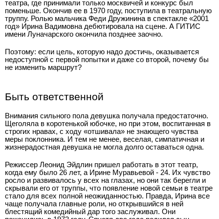
театра, где принимали только москвичей и конкурс был
поменьше. Окончив ее в 1970 году, поступила в театральную
труппу. Ролью мальчика Феди Дружинина в спектакле «2001
год» Ирина Вадимовна дебютировала на сцене. А ГИТИС
имени Луначарского окончила позднее заочно.
Поэтому: если цель, которую надо достичь, оказывается
недоступной с первой попытки и даже со второй, почему бы
не изменить маршрут?
Быть ответственной
Внимания сильного пола девушка получала предостаточно.
Щеголяла в коротенькой юбочке, но при этом, воспитанная в
строгих нравах, с ходу «отшивала» не знающего чувства
меры поклонника. И тем не менее, веселая, симпатичная и
жизнерадостная девушка не могла долго оставаться одна.
Режиссер Леонид Эйдлин пришел работать в этот театр,
когда ему было 26 лет, а Ирине Муравьевой - 24. Их чувство
росло и развивалось у всех на глазах, но они так берегли и
скрывали его от труппы, что появление новой семьи в театре
стало для всех полной неожиданностью. Правда, Ирина все
чаще получала главные роли, но открывшийся в ней
блестящий комедийный дар того заслуживал. Они