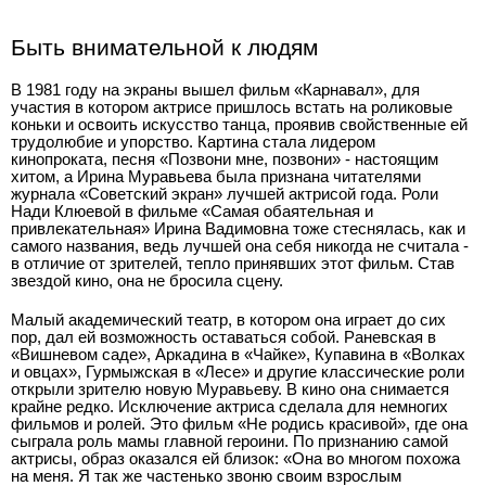
Быть внимательной к людям
В 1981 году на экраны вышел фильм «Карнавал», для
участия в котором актрисе пришлось встать на роликовые
коньки и освоить искусство танца, проявив свойственные ей
трудолюбие и упорство. Картина стала лидером
кинопроката, песня «Позвони мне, позвони» - настоящим
хитом, а Ирина Муравьева была признана читателями
журнала «Советский экран» лучшей актрисой года. Роли
Нади Клюевой в фильме «Самая обаятельная и
привлекательная» Ирина Вадимовна тоже стеснялась, как и
самого названия, ведь лучшей она себя никогда не считала -
в отличие от зрителей, тепло принявших этот фильм. Став
звездой кино, она не бросила сцену.
Малый академический театр, в котором она играет до сих
пор, дал ей возможность оставаться собой. Раневская в
«Вишневом саде», Аркадина в «Чайке», Купавина в «Волках
и овцах», Гурмыжская в «Лесе» и другие классические роли
открыли зрителю новую Муравьеву. В кино она снимается
крайне редко. Исключение актриса сделала для немногих
фильмов и ролей. Это фильм «Не родись красивой», где она
сыграла роль мамы главной героини. По признанию самой
актрисы, образ оказался ей близок: «Она во многом похожа
на меня. Я так же частенько звоню своим взрослым