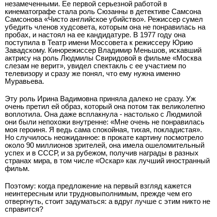
незамеченными. Ее первой серьезной работой в
кинематографе стала роль Сюзанны в детективе Самсона
Самсонова «Чисто английское убийство». Режиссер сумел
убедить членов худсовета, которым она не понравилась на
пробах, и настоял на ее кандидатуре. В 1977 году она
поступила в Театр имени Моссовета к режиссеру Юрию
Завадскому. Кинорежиссер Владимир Меньшов, искавший
актрису на роль Людмилы Свиридовой в фильме «Москва
слезам не верит», увидел спектакль с ее участием по
телевизору и сразу же понял, что ему нужна именно
Муравьева.
Эту роль Ирина Вадимовна приняла далеко не сразу. Уж
очень претил ей образ, который она потом так великолепно
воплотила. Она даже всплакнула - настолько с Людмилой
они были непохожи внутренне: «Мне очень не понравилась
моя героиня. Я ведь сама спокойная, тихая, покладистая».
Но случилось неожиданное: в прокате картину посмотрело
около 90 миллионов зрителей, она имела ошеломительный
успех и в СССР, и за рубежом, получив награды в разных
странах мира, в том числе «Оскар» как лучший иностранный
фильм.
Поэтому: когда предложение на первый взгляд кажется
неинтересным или трудновыполнимым, прежде чем его
отвергнуть, стоит задуматься: а вдруг лучше с этим никто не
справится?