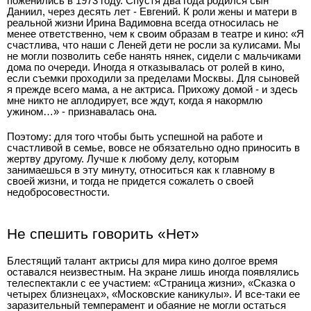
поженились в 1973 году. Спустя два года родился сын
Даниил, через десять лет - Евгений. К роли жены и матери в
реальной жизни Ирина Вадимовна всегда относилась не
менее ответственно, чем к своим образам в театре и кино: «Я
счастлива, что наши с Леней дети не росли за кулисами. Мы
не могли позволить себе нанять нянек, сидели с мальчиками
дома по очереди. Иногда я отказывалась от ролей в кино,
если съемки проходили за пределами Москвы. Для сыновей
я прежде всего мама, а не актриса. Прихожу домой - и здесь
мне никто не аплодирует, все ждут, когда я накормлю
ужином…» - признавалась она.
Поэтому: для того чтобы быть успешной на работе и
счастливой в семье, вовсе не обязательно одно приносить в
жертву другому. Лучше к любому делу, которым
занимаешься в эту минуту, относиться как к главному в
своей жизни, и тогда не придется сожалеть о своей
недобросовестности.
Не спешить говорить «Нет»
Блестящий талант актрисы для мира кино долгое время
оставался неизвестным. На экране лишь иногда появлялись
телеспектакли с ее участием: «Страница жизни», «Сказка о
четырех близнецах», «Московские каникулы». И все-таки ее
заразительный темперамент и обаяние не могли остаться