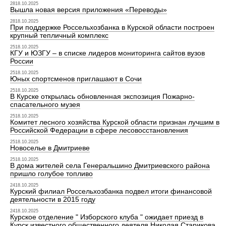
2818.10.2025
Вышла новая версия приложения «Переводы»
2818.10.2025
При поддержке Россельхозбанка в Курской области построен
крупный тепличный комплекс
2518.10.2025
КГУ и ЮЗГУ – в списке лидеров мониторинга сайтов вузов
России
2518.10.2025
Юных спортсменов приглашают в Сочи
2518.10.2025
В Курске открылась обновленная экспозиция Пожарно-
спасательного музея
2518.10.2025
Комитет лесного хозяйства Курской области признан лучшим в
Российской Федерации в сфере лесовосстановления
2518.10.2025
Новоселье в Дмитриеве
2518.10.2025
В дома жителей села Генеральшино Дмитриевского района
пришло голубое топливо
2418.10.2025
Курский филиал Россельхозбанка подвел итоги финансовой
деятельности в 2015 году
2418.10.2025
Курское отделение " Изборского клуба " ожидает приезд в
Курск известного общественного деятеля Николая Старикова