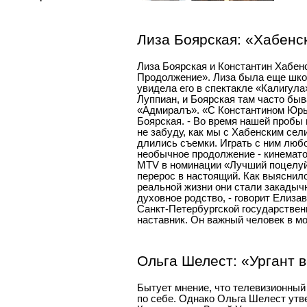
Лиза Боярская: «Хабенс
Лиза Боярская и Константин Хабен
Продолжение». Лиза была еще школ
увидела его в спектакле «Калигула
Луппиан, и Боярская там часто быв
«Адмиралъ». «С Константином Юрьев
Боярская. - Во время нашей пробы 
не забуду, как мы с Хабенским сели
длились съемки. Играть с ним люб
необычное продолжение - кинемато
MTV в номинации «Лучший поцелуй»
перерос в настоящий. Как выяснил
реальной жизни они стали закадычн
духовное родство, - говорит Елизав
Санкт-Петербургской государствен
наставник. Он важный человек в мо
Ольга Шелест:
«Ургант в
Бытует мнение, что телевизионный
по себе. Однако Ольга Шелест утв