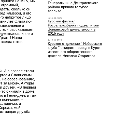
я пришел на MTV, мы
Генеральшино Дмитриевского
 огромный,
района пришло голубое
адать, сколько он
топливо
ед камерой, и его
его небритое лицо
2415.11.2025
вии лет Ольга по-
Курский филиал
музыкальные и
Россельхозбанка подвел итоги
те, - рассказывает
финансовой деятельности в
думываясь, и в его
2015 году
Ургант! Наши
2415.11.2025
всегда готов
Курское отделение " Изборского
клуба " ожидает приезд в Курск
известного общественного
деятеля Николая Старикова
. И в прессе стали
ергеем Славновым.
, на соревнованиях,
ет за мной». Актеры
ли друзей. «В первый
что снимали в доме,
ию в Геленджик и там
 понимаем, -
с, видимо, и
Сережа, мой
настоящая дружба