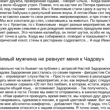
ает дружба, проверенная годами, - говорит Ольга. - Когда Ван
 вели «Бодрое утро». Помню, что на кастинг из Питера приехал
, под глазами - синяки. Мы с Комоловым стали сразу в шутку г
менитая бабушка о разгульной жизни внука. А потом Иван сел пер
н вставлял какие-то свои реплики, импровизировал, и при этом 
Мы все хохотали до слез, схватившись за животы». По прошест
е то с Ургантом, то с Комоловым - ведет разные мероприятия, 
уже дружим семьями и дни рождения неизменно празднуем вмес
нет равных. Это человек-каламбур, он лепит шутки, особо не за
т точно в цель. Когда мы собираемся, «говорит и показывает» 
ерический хохот, стены в ресторанах содрогаются… А еще Иван 
имый мужчина не ревнует меня к Чадову»
овольно часто бывает на публике с актрисой Настей Задорожной
Чадова Задорожная рассталась со своим парнем - фигуристом С
 - опровергает слухи Настя. - Просто он постоянно в разъездах
ть меня на какие-то мероприятия, и он, как верный друг, следу
а съемках сериала «20 лет без любви», в котором, кстати, игра
ашли общий язык, - вспоминает Задорожная. - Так получилось, 
сил меня в гости. Позже мы вместе отправились в киноэкспедиц
. «Нам нравится проводить время вместе, мы хорошо друг друга
сговариваясь, одеваемся похоже, в одной цветовой гамме. Вот на
м мне абсолютно комфортно, - добавляет Настя. - Я рада, что 
пониманием относится к нашим отношениям. Я точно знаю, что 