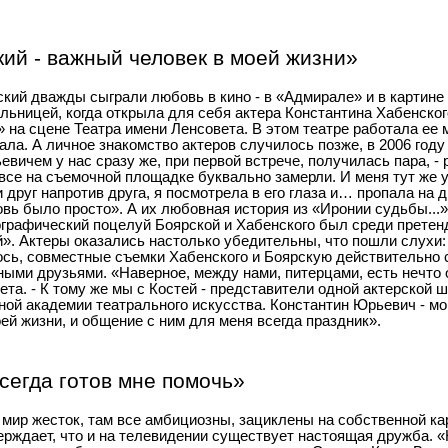
кий - важный человек в моей жизни»
ский дважды сыграли любовь в кино - в «Адмирале» и в картине
ьницей, когда открыла для себя актера Константина Хабенског
» на сцене Театра имени Ленсовета. В этом театре работала ее
ала. А личное знакомство актеров случилось позже, в 2006 году
ичем у нас сразу же, при первой встрече, получилась пара, -
все на съемочной площадке буквально замерли. И меня тут же у
 друг напротив друга, я посмотрела в его глаза и… пропала на д
овь было просто». А их любовная история из «Иронии судьбы...
графический поцелуй Боярской и Хабенского был среди претен
. Актеры оказались настолько убедительны, что пошли слухи:
ось, совместные съемки Хабенского и Боярскую действительно с
ыми друзьями. «Наверное, между нами, питерцами, есть нечто 
ета. - К тому же мы с Костей - представители одной актерской 
ной академии театрального искусства. Константин Юрьевич - мо
ей жизни, и общение с ним для меня всегда праздник».
сегда готов мне помочь»
 мир жесток, там все амбициозны, зациклены на собственной ка
ерждает, что и на телевидении существует настоящая дружба. 