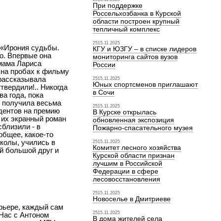
При поддержке
Россельхозбанка в Курской
области построен крупный
тепличный комплекс
2515.11.2025
 «Ирония судьбы.
КГУ и ЮЗГУ – в списке лидеров
о. Впервые она
мониторинга сайтов вузов
 мама Лариса
России
 на пробах к фильму
 рассказывала
2515.11.2025
Юных спортсменов приглашают
твердили!.. Никогда
в Сочи
ва года, пока
» получила весьма
2515.11.2025
дентов на премию
В Курске открылась
 их экранный роман
обновленная экспозиция
близили - в
Пожарно-спасательного музея
общее, какое-то
школы, учились в
2515.11.2025
Комитет лесного хозяйства
й большой друг и
Курской области признан
лучшим в Российской
Федерации в сфере
лесовосстановления
2515.11.2025
Новоселье в Дмитриеве
рьере, каждый сам
2515.11.2025
«Нас с Антоном
В дома жителей села