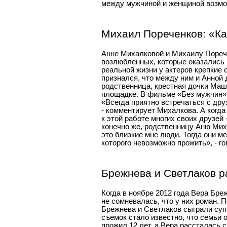
между мужчиной и женщиной возмо
Михаил Пореченков: «Ка
Анне Михалковой и Михаилу Порече
возлюбленных, которые оказались 
реальной жизни у актеров крепкие 
признался, что между ним и Анной 
родственница, крестная дочки Маш
площадке. В фильме «Без мужчин» 
«Всегда приятно встречаться с дру
- комментирует Михалкова. А когда
к этой работе многих своих друзей
конечно же, родственницу Аню Миха
это близкие мне люди. Тогда они ме
которого невозможно прожить», - г
Брежнева и Светлаков 
Когда в ноябре 2012 года Вера Бр
не сомневалась, что у них роман. 
Брежнева и Светлаков сыграли суп
съемок стало известно, что семьи 
прожил 12 лет, а Вера рассталась 