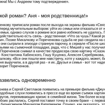
жна! Мы с Андреем тому подтверждение».
кой роман? Аня - моя родственница!»
нкову приписали роман после выхода на экраны фильма «Связ
перед мучительным выбором: уйти из семьи или отказаться от 
семьи, однако слухов о романе все равно избежать не удалось. 
действительно есть связь - родственная: «Что за чушь? Какой 
и». Позже Михалкову и Пореченкова судьба не раз сводила на
они сыграли в эпизоде странную парочку, в сериале «После шко
зьями на съемочной площадке, рада, что с Мишей у нас получил
 Пореченков снимал в качестве продюсера свою картину «Сказка
 - Константина Хабенского, Гошу Куценко, Алексея Серебрякова,
лкову. «Все они пошли мне навстречу, хотя у каждого, может, 
ня выручили, а в другой раз - я их. Друзья и семья - вот тот на
оворит Пореченков.
развелись одновременно
ежнева и Сергей Светлаков появились на премьере фильма «Джун
Подобные слухи появились в прессе еще во время съемок картин
ругов, переживающих кризис в семейной жизни. Тем более вско
обоих распались. Сергей поставил точку в своем браке - с перв
с бизнесменом Михаилом Киперманом. Однако, как оказалось, э