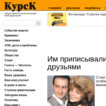
главное
реклама
подписка
общественно-политический
Фотоконкурс "Событие года
еженедельник
События недели
Криминал
Экономика
АПК: дела и проблемы
Культура
Общество
Им приписывали 
Спорт
друзьями
Газета — Читатель
Гость номера
Ваше здоровье
Стоит
Ваш консультант
особе
многи
В доме и около
Ступени цивилизации
Звёздная жизнь
Политика
Ваш юрист