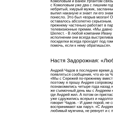
Комоловым и Ваней Ургантом связыв
с Комоловым уже два с лишним года
небритый, хмурый мужик, заспанный
выпил накануне и знает ли его зна
понесло. Это был «взрыв мозга»! О
оставалось абсолютно серьезным. 
прежнему частенько работает в пар
телевизионные премии. «Мы давно 
Шелест. - В любой компании Ивану 
исполнении они всегда выстреливаю
посиделки всегда проходят под гом
помочь, если к нему обратишься».
Настя Задорожная: «Люб
Андрей Чадов в последнее время д
появляться сообщения, что из-за 
«Мы с Сережей по-прежнему вместе,
поэтому я прошу Андрея сопровожда
познакомились четыре года назад н
же съемочный день мы с Андреем н
где Андрей жил. А потом он пригла
уже сдружились всерьез и надолго»
говорит Чадов. - И даже порой, не 
воспринимают как пару». «С Андрее
любимый мужчина, не ревнует и с 