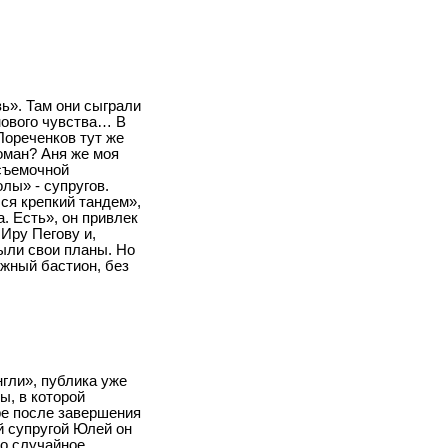
ь». Там они сыграли
нового чувства… В
Пореченков тут же
роман? Аня же моя
 съемочной
лы» - супругов.
ся крепкий тандем»,
. Есть», он привлек
 Иру Пегову и,
были свои планы. Но
дежный бастион, без
гли», публика уже
ы, в которой
ре после завершения
ой супругой Юлей он
то случайное