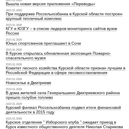
2815.01.2026
Вышла новая версия приложения «Переводы»
2815.01.2026
При поддержке Россельхозбанка в Курской области построен
крупный тепличный комплекс
2515.01.2026
КГУ и ЮЗГУ – в списке лидеров мониторинга сайтов вузов
России
2515.01.2026
Юных спортсменов приглашают в Сочи
2515.01.2026
В Курске открылась обновленная экспозиция Пожарно-
спасательного музея
2515.01.2026
Комитет лесного хозяйства Курской области признан лучшим в
Российской Федерации в сфере лесовосстановления
2515.01.2026
Новоселье в Дмитриеве
2515.01.2026
В дома жителей села Генеральшино Дмитриевского района
пришло голубое топливо
2415.01.2026
Курский филиал Россельхозбанка подвел итоги финансовой
деятельности в 2015 году
2415.01.2026
Курское отделение " Изборского клуба " ожидает приезд в
Курск известного общественного деятеля Николая Старикова