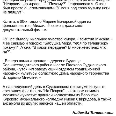
"Неправильно играешь!". "Почему?" - спрашиваю я. Ответ
был просто ошеломляющим: "У меня под твою музыку ноги
не пляшут".
Кстати, в 90-х годах о Марине Бочаровой один из
фольклористов, Михаил Горшков, даже снял
документальный фильм.
- У нее было уникальное чувство юмора, - заметил Михаил, -
я ее снимаю и говорю: "Бабушка Моря, тебя по телевизору
покажут". А она: "В какой передаче? В мире животных что
ли?".
- Вечера памяти прошли в деревне Будище
Большесолдатского района и селе Плехово Суджанского
района, - уточнил заведующий отделом традиционной
народной культуры областного Дома народного творчества
Владимир Минский, -
А на следующий день в Суджанском техникуме искусств
состоялся фестиваль "На Покров", в котором помимо
москвичей участие приняли коллективы из Воронежа,
Курского музыкального колледжа имени Свиридова, а также
ансамбли из других районов нашей области.
Надежда Толстякова