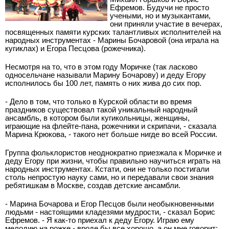
Ефремов. Будучи не просто
учеными, но и музыкантами,
они приняли участие в вечерах,
посвященных памяти курских талантливых исполнителей на
народных инструментах - Марины Бочаровой (она играла на
кугиклах) и Егора Песцова (рожечника).
Несмотря на то, что в этом году Моричке (так ласково
односельчане называли Марину Бочарову) и деду Егору
исполнилось бы 100 лет, память о них жива до сих пор.
- Дело в том, что только в Курской области во время
праздников существовал такой уникальный народный
ансамбль, в котором были кугикольницы, женщины,
играющие на флейте-пана, рожечники и скрипачи, - сказала
Марина Крюкова, - такого нет больше нигде во всей России.
Группа фольклористов неоднократно приезжала к Моричке и
деду Егору при жизни, чтобы правильно научиться играть на
народных инструментах. Кстати, они не только постигали
столь непростую науку сами, но и передавали свои знания
ребятишкам в Москве, создав детские ансамбли.
- Марина Бочарова и Егор Песцов были необыкновенными
людьми - настоящими кладезями мудрости, - сказал Борис
Ефремов. - Я как-то приехал к деду Егору. Играю ему
мелодию на рожке - вроде бы все хорошо, а он мне говорит: