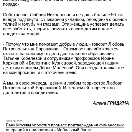
порядок.
Собственно, Любови Николаевне и не дашь больше 50-ти:
всегда подтянута, с шикарной укладкой, блондинка с осиной
талией и голубыми глазами. Эта женщина успевает делать
все: работать, творить, помогать своим детям и даже
следить за модой.
- Потому что мне помогают добрые люди, - говорит Любовь
Петропольская-Барашкина. - Огромное спасибо хочется
сказать начальнику отдела дошкольного образования
Татьяне Кобелевой и сотрудникам профсоюзов Ирине
Корякиной и Валентине Кузнецовой, заведующей нашим
детским садиком Диане Малеевой. Они всегда откликаются
на мои просьбы, и я это очень ценю.
А мы, в свою очередь, ценим и любим творчество Любови
Петропольской-Барашкиной. И желаем ей творческого
долголетия и процветания.
Алена ГРИДИНА
3009.09.2025
Банк Москвы упростил процесс подтверждения финансовых
операций в приложении «Мобильный банк»