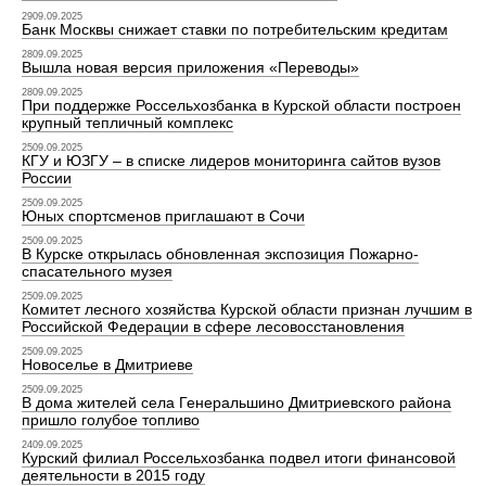
2909.09.2025
Банк Москвы снижает ставки по потребительским кредитам
2809.09.2025
Вышла новая версия приложения «Переводы»
2809.09.2025
При поддержке Россельхозбанка в Курской области построен
крупный тепличный комплекс
2509.09.2025
КГУ и ЮЗГУ – в списке лидеров мониторинга сайтов вузов
России
2509.09.2025
Юных спортсменов приглашают в Сочи
2509.09.2025
В Курске открылась обновленная экспозиция Пожарно-
спасательного музея
2509.09.2025
Комитет лесного хозяйства Курской области признан лучшим в
Российской Федерации в сфере лесовосстановления
2509.09.2025
Новоселье в Дмитриеве
2509.09.2025
В дома жителей села Генеральшино Дмитриевского района
пришло голубое топливо
2409.09.2025
Курский филиал Россельхозбанка подвел итоги финансовой
деятельности в 2015 году