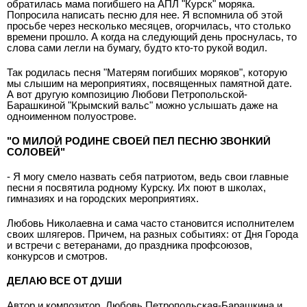
обратилась мама погибшего на АПЛ "Курск" моряка.
Попросила написать песню для нее. Я вспомнила об этой
просьбе через несколько месяцев, огорчилась, что столько
времени прошло. А когда на следующий день проснулась, то
слова сами легли на бумагу, будто кто-то рукой водил.
Так родилась песня "Матерям погибших моряков", которую
мы слышим на мероприятиях, посвященных памятной дате.
А вот другую композицию Любови Петропольской-
Барашкиной "Крымский вальс" можно услышать даже на
одноименном полуострове.
"О МИЛОЙ РОДИНЕ СВОЕЙ ПЕЛ ПЕСНЮ ЗВОНКИЙ
СОЛОВЕЙ"
- Я могу смело назвать себя патриотом, ведь свои главные
песни я посвятила родному Курску. Их поют в школах,
гимназиях и на городских мероприятиях.
Любовь Николаевна и сама часто становится исполнителем
своих шлягеров. Причем, на разных событиях: от Дня Города
и встречи с ветеранами, до праздника профсоюзов,
конкурсов и смотров.
ДЕЛАЮ ВСЕ ОТ ДУШИ
Автор и композитор, Любовь Петропольская-Барашкина и