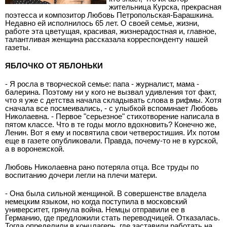
жительница Курска, прекрасная
поэтесса и композитор Любовь Петропольская-Барашкина.
Недавно ей исполнилось 65 лет. О своей семье, жизни,
работе эта цветущая, красивая, жизнерадостная и, главное,
талантливая женщина рассказала корреспонденту нашей
газеты.
ЯБЛОЧКО ОТ ЯБЛОНЬКИ
- Я росла в творческой семье: папа - журналист, мама -
балерина. Поэтому ни у кого не вызвал удивления тот факт,
что я уже с детства начала складывать слова в рифмы. Хотя
сначала все посмеивались, - с улыбкой вспоминает Любовь
Николаевна. - Первое "серьезное" стихотворение написала в
пятом классе. Что в те годы могло вдохновить? Конечно же,
Ленин. Вот я ему и посвятила свои четверостишия. Их потом
еще в газете опубликовали. Правда, почему-то не в курской,
а в воронежской.
Любовь Николаевна рано потеряла отца. Все труды по
воспитанию дочери легли на плечи матери.
- Она была сильной женщиной. В совершенстве владела
немецким языком, но когда поступила в московский
университет, грянула война. Немцы отправили ее в
Германию, где предложили стать переводчицей. Отказалась.
Тогда определили в концлагерь, где заставили работать на