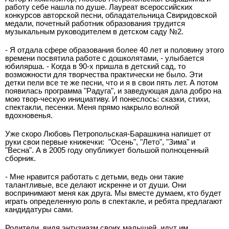
работу себе нашла по душе. Лауреат всероссийских
конкурсов авторской песни, обладательница Свиридовской
медали, почетный работник образования трудится
музыкальным руководителем в детском саду №2.
- Я отдала сфере образования более 40 лет и половину этого
времени посвятила работе с дошколятами, - улыбается
юбилярша. - Когда в 90-х пришла в детский сад, то
возможности для творчества практически не было. Эти
детки пели все те же песни, что и я в свои пять лет. А потом
появилась программа "Радуга", и заведующая дала добро на
мою твор-ческую инициативу. И понеслось: сказки, стихи,
спектакли, песенки. Меня прямо накрыло волной
вдохновенья.
Уже скоро Любовь Петропольская-Барашкина напишет от
руки свои первые книжечки:
"Осень", "Лето", "Зима" и
"Весна". А в 2005 году опубликует большой полноценный
сборник.
- Мне нравится работать с детьми, ведь они такие
талантливые, все делают искренне и от души. Они
воспринимают меня как друга. Мы вместе думаем, кто будет
играть определенную роль в спектакле, и ребята предлагают
кандидатуры сами.
Родители, видя энтузиазм своих малышей, идут им