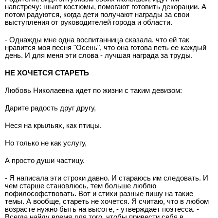
навстречу: шьют костюмы, помогают готовить декорации. А
потом радуются, когда дети получают награды за свои
выступления от руководителей города и области.
- Однажды мне одна воспитанница сказала, что ей так
нравится моя песня "Осень", что она готова петь ее каждый
день. И для меня эти слова - лучшая награда за труды.
НЕ ХОЧЕТСЯ СТАРЕТЬ
Любовь Николаевна идет по жизни с таким девизом:
Дарите радость друг другу,
Неся на крыльях, как птицы.
Но только не как услугу,
А просто души частицу.
- Я написала эти строки давно. И стараюсь им следовать. И
чем старше становлюсь, тем больше люблю
пофилософствовать. Вот и стихи разные пишу на такие
темы. А вообще, стареть не хочется. Я считаю, что в любом
возрасте нужно быть на высоте, - утверждает поэтесса. -
Всегда найду время для того, чтобы привести себя в