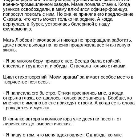
военно-промышленном заводе. Мама ломала станки. Когда
узников освобождали, в маму влюбился офицер-француз,
попросил поехать с ним. Но она не приняла его предложение.
Сказала, что жить может только на родине. А когда
вернулась в Курск, устроилась балериной в нашу
филармонию.
Мать Любови Николаевны никогда не прекращала работать,
даже после выхода на пенсию продолжала вести активную
жизнь.
- Я во многом беру пример с нее. Всегда была стойкой,
сносила и трудности, и обиды. Отвечала только стихами.
Цикл стихотворений "Моим врагам" занимает особое место в
творчестве поэтессы.
- Я написала его быстро. Стихи приснились мне, а когда
открыла глаза, оставалось только все записать. Вообще, ко
мне часто именно во сне приходят строки. А когда есть слова
- рождается и музыка.
В копилке автора и композитора уже десятки песен - от
лирических до юмористических.
- Я пишу о том, что меня вдохновляет. Однажды ко мне