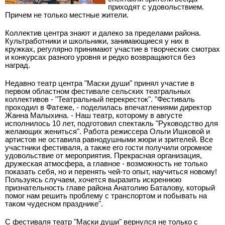
приходят с удовольствием.
Причем не только местные жители.
Коллектив центра знают и далеко за пределами района.
Культработники и школьники, занимающиеся у них в
кружках, регулярно принимают участие в творческих смотрах
и конкурсах разного уровня и редко возвращаются без
наград.
Недавно театр центра "Маски души" принял участие в
первом областном фестивале сельских театральных
коллективов - "Театральный перекресток". "Фестиваль
проходил в Фатеже, - поделилась впечатлениями директор
Жанна Малыхина. - Наш театр, которому в августе
исполнилось 10 лет, подготовил спектакль "Руководство для
желающих жениться". Работа режиссера Ольги Ишковой и
артистов не оставила равнодушными жюри и зрителей. Все
участники фестиваля, а также его гости получили огромное
удовольствие от мероприятия. Прекрасная организация,
дружеская атмосфера, а главное - возможность не только
показать себя, но и перенять чей-то опыт, научиться новому!
Пользуясь случаем, хочется выразить искреннюю
признательность главе района Анатолию Баталову, который
помог нам решить проблему с транспортом и побывать на
таком чудесном празднике".
С фестиваля театр "Маски души" вернулся не только с