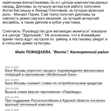
приятными впечатлениями, но и с целым комплектом разных
наград. Дипломы за лучшую актерскую работу получили
Антон Кислицын и Леонид Плотников, за лучшую мужскую
роль - Михаил Папин. Сам театр получил дипломы за
смелость режиссерского решения, за лучший актерский
ансамбль, а также диплом и кубок участника.
Спектакль "Руководство для желающих жениться" показали
и в центре "Эдельвейс". Не исключено, что в ближайшее
время театр ждут гастроли по
району, а постановку увидят и
в сельских домах культуры.
Майя ПОЖИДАЕВА, "Вести", Касторенский район
3010.10.2025
Банк Москвы упростил процесс подтверждения финансовых
операций в приложении «Мобильный банк»
2910.10.2025
Банк Москвы снижает ставки по потребительским кредитам
2810.10.2025
Вышла новая версия приложения «Переводы»
2810.10.2025
При поддержке Россельхозбанка в Курской области построен
крупный тепличный комплекс
2510.10.2025