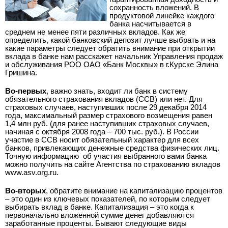
сохранность вложений. В
продуктовой линейке каждого
банка насчитывается в
среднем не менее пяти различных вкладов. Как же
определить, какой банковский депозит лучше выбрать и на
какие параметры следует обратить внимание при открытии
вклада в банке нам расскажет начальник Управления продаж
и обслуживания РОО ОАО «Банк Москвы» в г.Курске Элина
Гришина.
Во-первых
, важно знать, входит ли банк в систему
обязательного страхования вкладов (ССВ) или нет. Для
страховых случаев, наступивших после 29 декабря 2014
года, максимальный размер страхового возмещения равен
1,4 млн руб. (для ранее наступивших страховых случаев,
начиная с октября 2008 года – 700 тыс. руб.). В России
участие в ССВ носит обязательный характер для всех
банков, привлекающих денежные средства физических лиц.
Точную информацию об участия выбранного вами банка
можно получить на сайте Агентства по страхованию вкладов
www.asv.org.ru.
Во-вторых
, обратите внимание на капитализацию процентов
– это один из ключевых показателей, по которым следует
выбирать вклад в банке. Капитализация – это когда к
первоначально вложенной сумме денег добавляются
заработанные проценты. Бывают следующие виды