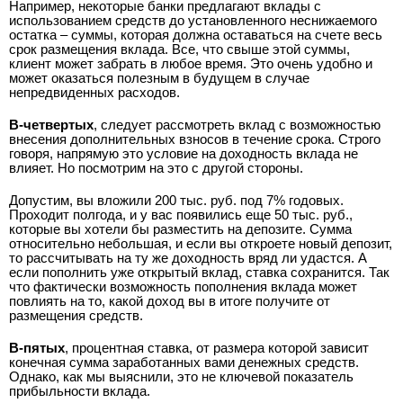
Например, некоторые банки предлагают вклады с
использованием средств до установленного неснижаемого
остатка – суммы, которая должна оставаться на счете весь
срок размещения вклада. Все, что свыше этой суммы,
клиент может забрать в любое время. Это очень удобно и
может оказаться полезным в будущем в случае
непредвиденных расходов.
В-четвертых
, следует рассмотреть вклад с возможностью
внесения дополнительных взносов в течение срока. Строго
говоря, напрямую это условие на доходность вклада не
влияет. Но посмотрим на это с другой стороны.
Допустим, вы вложили 200 тыс. руб. под 7% годовых.
Проходит полгода, и у вас появились еще 50 тыс. руб.,
которые вы хотели бы разместить на депозите. Сумма
относительно небольшая, и если вы откроете новый депозит,
то рассчитывать на ту же доходность вряд ли удастся. А
если пополнить уже открытый вклад, ставка сохранится. Так
что фактически возможность пополнения вклада может
повлиять на то, какой доход вы в итоге получите от
размещения средств.
В-пятых
, процентная ставка, от размера которой зависит
конечная сумма заработанных вами денежных средств.
Однако, как мы выяснили, это не ключевой показатель
прибыльности вклада.