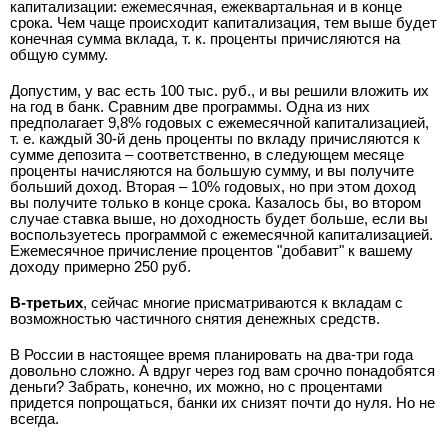
капитализации: ежемесячная, ежеквартальная и в конце
срока. Чем чаще происходит капитализация, тем выше будет
конечная сумма вклада, т. к. проценты причисляются на
общую сумму.
Допустим, у вас есть 100 тыс. руб., и вы решили вложить их
на год в банк. Сравним две программы. Одна из них
предполагает 9,8% годовых с ежемесячной капитализацией,
т. е. каждый 30-й день проценты по вкладу причисляются к
сумме депозита – соответственно, в следующем месяце
проценты начисляются на большую сумму, и вы получите
больший доход. Вторая – 10% годовых, но при этом доход
вы получите только в конце срока. Казалось бы, во втором
случае ставка выше, но доходность будет больше, если вы
воспользуетесь программой с ежемесячной капитализацией.
Ежемесячное причисление процентов "добавит" к вашему
доходу примерно 250 руб.
В-третьих
, сейчас многие присматриваются к вкладам с
возможностью частичного снятия денежных средств.
В России в настоящее время планировать на два-три года
довольно сложно. А вдруг через год вам срочно понадобятся
деньги? Забрать, конечно, их можно, но с процентами
придется попрощаться, банки их снизят почти до нуля. Но не
всегда.