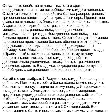
Остальные свойства вклада – валюта и срок –
определяются личными потребностями каждого человека.
Отметим только, что в российских банках распространены
три основные валюты: рубли, доллары и евро. Процентная
ставка по вкладам в рублях, как правило, значительно выше.
А сроки по вкладам бывают разные. Как правило,
минимальная «граница» вкладов – один месяц,
максимальная – три года. Чем длиннее ваш вклад, тем
больше процент и выгода от него. Стоит обращать внимание
на сезонные предложения банков, обычно в этот период
предлагаются вклады с повышенной доходностью, к
примеру, Банк Москвы в ноябре возобновил прием вклада
«Правильный ответ», начисленные по этому вкладу
проценты капитализируются каждые 95 дней, что
дополнительно увеличивает доходность от размещения
денежных средств. Вклад можно досрочно расторгнуть в
любой день с сохранением причисленных процентов.
Какой вклад выбрать?
Разумеется, каждый решает для
себя сам. Помните, в любом банке всегда можно получить
бесплатную консультацию по этому поводу. Информация о
вкладах также публикуется на стендах в помещениях
кредитных учреждений и на их официальных сайтах. При
выборе банка для размещения вклада обязательно
познакомьтесь с историей его развития, учредителями и
уставным капиталом, участием в ССК, лицензией. Вся
информация о банке и предоставляемых им услугах должны