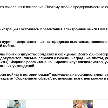
я из поколения в поколение. Поэтому любые предпринимаемые с
инистрации состоялась презентация электронной книги Пам
т курян, представленных на городских выставках, посвяще
й войне.
лы почти о двухстах солдатах и офицерах. Всего 265 фотог
 документов (письма, справки о гибели, наградные листы, у
акты). Издание рассчитано на широкий круг специалистов, 
ельных учреждений.
ория войны в истории семьи" размещена на официальном с
разделе "Социальная сфера", познакомиться с ней можно и 