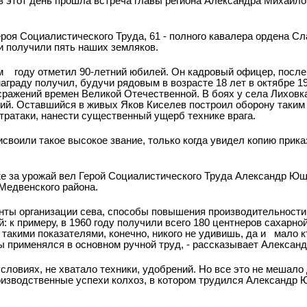
 этот день прошла встреча главы региона Александра Михайлов
ероя Социалистического Труда, 61 - полного кавалера ордена С
и получили пять наших земляков.
м
году отметил 90-летний юбилей. Он кадровый офицер, после
граду получил, будучи рядовым в возрасте 18 лет в октябре 19
сражений времен Великой Отечественной. В боях у села Лиховк
дий. Оставшийся в живых Яков Киселев построил оборону таким 
тратаки, нанести существенный ущерб технике врага.
рисвоили такое высокое звание, только когда увидел копию прика
же за урожай вел Герой Социалистического Труда Александр Ющ
Медвенского района.
нты организации сева, способы повышения производительности
: к примеру, в 1960 году получили всего 180 центнеров сахарно
 такими показателями, конечно, никого не удивишь, да и
мало к
ы применялся в основном ручной труд, - рассказывает Алексан
словиях, не хватало техники, удобрений. Но все это не мешало
производственные успехи колхоз, в котором трудился Александр