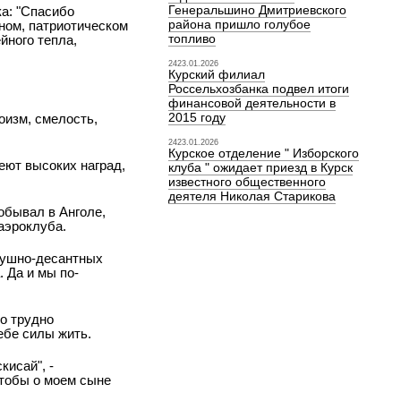
Генеральшино Дмитриевского
а: "Спасибо
района пришло голубое
нном, патриотическом
топливо
йного тепла,
2423.01.2026
Курский филиал
Россельхозбанка подвел итоги
финансовой деятельности в
2015 году
оизм, смелость,
2423.01.2026
Курское отделение " Изборского
еют высоких наград,
клуба " ожидает приезд в Курск
известного общественного
деятеля Николая Старикова
обывал в Анголе,
аэроклуба.
здушно-десантных
. Да и мы по-
о трудно
ебе силы жить.
кисай", -
чтобы о моем сыне