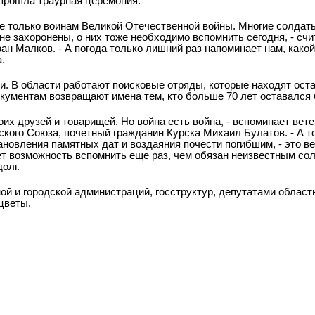
 прошла траурная церемония.
не только воинам Великой Отечественной войны. Многие солдат
не захоронены, о них тоже необходимо вспомнить сегодня, - сч
ан Малков. - А погода только лишний раз напоминает нам, какой
.
и. В области работают поисковые отряды, которые находят остан
окументам возвращают имена тем, кто больше 70 лет оставался
их друзей и товарищей. Но война есть война, - вспоминает вет
кого Союза, почетный гражданин Курска Михаил Булатов. - А то
новления памятных дат и воздаяния почести погибшим, - это в
т возможность вспомнить еще раз, чем обязан неизвестным со
олг.
ой и городской администраций, госструктур, депутатами облас
цветы.