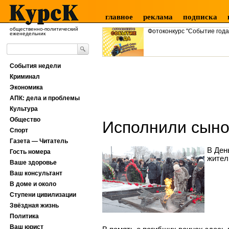
главное
реклама
подписка
общественно-политический
Фотоконкурс "Событие года
еженедельник
События недели
Криминал
Экономика
АПК: дела и проблемы
Культура
Общество
Исполнили сыно
Спорт
Газета — Читатель
В Ден
Гость номера
жител
Ваше здоровье
Ваш консультант
В доме и около
Ступени цивилизации
Звёздная жизнь
Политика
Ваш юрист