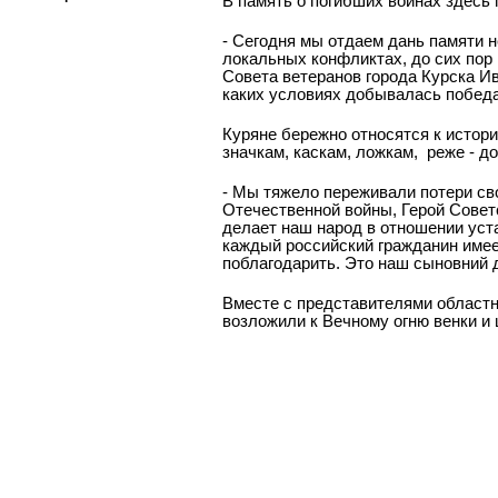
В память о погибших воинах здесь
- Сегодня мы отдаем дань памяти 
локальных конфликтах, до сих пор 
Совета ветеранов города Курска Ив
каких условиях добывалась победа
Куряне бережно относятся к истори
значкам, каскам, ложкам,
реже - д
- Мы тяжело переживали потери сво
Отечественной войны, Герой Советс
делает наш народ в отношении уста
каждый российский гражданин имее
поблагодарить. Это наш сыновний д
Вместе с представителями областн
возложили к Вечному огню венки и 