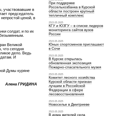
При поддержке
Россельхозбанка в Курской
ы, участвовавшие в
области построен крупный
итает председатель
тепличный комплекс
 непростой ценой, в
2515.05.2025
КГУ и ЮЗГУ – в списке лидеров
мониторинга сайтов вузов
ки солдат, и по их
России
 безымянным.
2515.05.2025
Юных спортсменов приглашают
еран Великой
в Сочи
, что сегодня
еликое дело. Ведь
2515.05.2025
лдатам. И
В Курске открылась
обновленная экспозиция
Пожарно-спасательного музея
тной Думы куряне
2515.05.2025
Комитет лесного хозяйства
Курской области признан
Алена ГРИДИНА
лучшим в Российской
Федерации в сфере
лесовосстановления
2515.05.2025
Новоселье в Дмитриеве
2515.05.2025
В дома жителей села