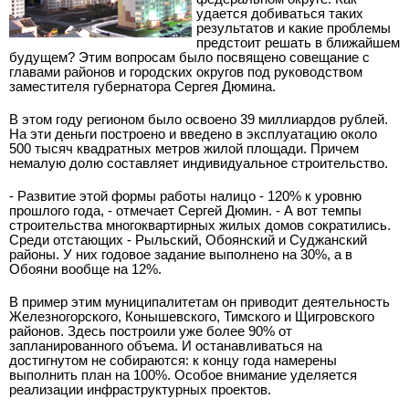
удается добиваться таких
результатов и какие проблемы
предстоит решать в ближайшем
будущем? Этим вопросам было посвящено совещание с
главами районов и городских округов под руководством
заместителя губернатора Сергея Дюмина.
В этом году регионом было освоено 39 миллиардов рублей.
На эти деньги построено и введено в эксплуатацию около
500 тысяч квадратных метров жилой площади. Причем
немалую долю составляет индивидуальное строительство.
- Развитие этой формы работы налицо - 120% к уровню
прошлого года, - отмечает Сергей Дюмин. - А вот темпы
строительства многоквартирных жилых домов сократились.
Среди отстающих - Рыльский, Обоянский и Суджанский
районы. У них годовое задание выполнено на 30%, а в
Обояни вообще на 12%.
В пример этим муниципалитетам он приводит деятельность
Железногорского, Конышевского, Тимского и Щигровского
районов. Здесь построили уже более 90% от
запланированного объема. И останавливаться на
достигнутом не собираются: к концу года намерены
выполнить план на 100%. Особое внимание уделяется
реализации инфраструктурных проектов.