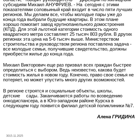
субсидиям Михаил АНУФРИЕВ. - На
сегодня с этими
показателями соловьиный край входит в число пяти лучших
регионов. Мы делаем все, чтобы молодые пары уже до
конца года выбрали будущие квартиры. В этом плане
хорошо помогает завод крупнопанельного домостроения
(КПД). Для этой льготной категории стоимость одного
квадратного метра составляет 25 тысяч 803 рубля. В других
регионах эта цена на 5-6 тысяч выше. Министерством
строительства и руководством региона поставлена задача -
все молодые семьи, получившие свидетельство, должны
приобрести жилье до конца года.
Михаил Викторович еще раз призвал всех граждан быстрее
определиться с выбором. Ведь неизвестно, какова будет
стоимость жилья в новом году. Конечно, право свое семья не
потеряет, но может упустить много других возможностей.
В регионе строятся и социальные объекты, школы,
детские
сады. Заканчиваются работы по возведению
онкодиспансера, а в Юго-западном районе Курска в
следующем году появится филиал детской поликлиники №7.
Алена ГРИДИНА
3015.11.2025