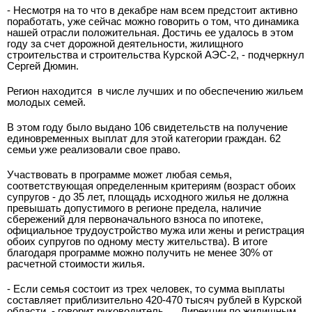
- Несмотря на то что в декабре нам всем предстоит активно
поработать, уже сейчас можно говорить о том, что динамика
нашей отрасли положительная. Достичь ее удалось в этом
году за счет дорожной деятельности, жилищного
строительства и строительства Курской АЭС-2, - подчеркнул
Сергей Дюмин.
Регион находится
в числе лучших и по обеспечению жильем
молодых семей.
В этом году было выдано 106 свидетельств на получение
единовременных выплат для этой категории граждан. 62
семьи уже реализовали свое право.
Участвовать в программе может любая семья,
соответствующая определенным критериям (возраст обоих
супругов - до 35 лет, площадь исходного жилья не должна
превышать допустимого в регионе предела, наличие
сбережений для первоначального взноса по ипотеке,
официальное трудоустройство мужа или жены и регистрация
обоих супругов по одному месту жительства). В итоге
благодаря программе можно получить не менее 30% от
расчетной стоимости жилья.
- Если семья состоит из трех человек, то сумма выплаты
составляет приблизительно 420-470 тысяч рублей в Курской
области, - говорит руководитель
Дирекции по жилищным