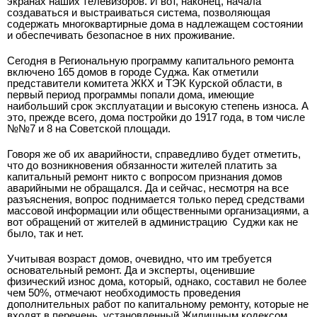
экранах наших телевизоров. И вот, наконец, начала
создаваться и выстраиваться система, позволяющая
содержать многоквартирные дома в надлежащем состоянии
и обеспечивать безопасное в них проживание.
Сегодня в Региональную программу капитального ремонта
включено 165 домов в городе Суджа. Как отметили
представители комитета ЖКХ и ТЭК Курской области, в
первый период программы попали дома, имеющие
наибольший срок эксплуатации и высокую степень износа. А
это, прежде всего, дома постройки до 1917 года, в том числе
№№7 и 8 на Советской площади.
Говоря же об их аварийности, справедливо будет отметить,
что до возникновения обязанности жителей платить за
капитальный ремонт никто с вопросом признания домов
аварийными не обращался. Да и сейчас, несмотря на все
разъяснения, вопрос поднимается только перед средствами
массовой информации или общественными организациями, а
вот обращений от жителей в администрацию
Суджи как не
было, так и нет.
Учитывая возраст домов, очевидно, что им требуется
основательный ремонт. Да и эксперты, оценившие
физический износ дома, который, однако, составил не более
чем 50%, отмечают необходимость проведения
дополнительных работ по капитальному ремонту, которые не
входят в перечень, установленный Жилищным кодексом.