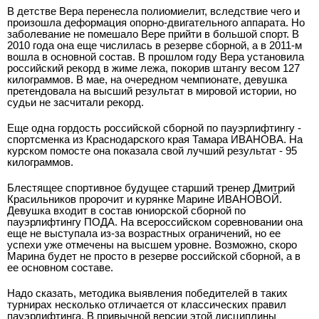
В детстве Вера перенесла полиомиелит, вследствие чего и
произошла деформация опорно-двигательного аппарата. Но
заболевание не помешало Вере прийти в большой спорт. В
2010 года она еще числилась в резерве сборной, а в 2011-м
вошла в основной состав. В прошлом году Вера установила
российский рекорд в жиме лежа, покорив штангу весом 127
килограммов. В мае, на очередном чемпионате, девушка
претендовала на высший результат в мировой истории, но
судьи не засчитали рекорд.
Еще одна гордость российской сборной по пауэрлифтингу -
спортсменка из Краснодарского края Тамара ИВАНОВА. На
курском помосте она показала свой лучший результат - 95
килограммов.
Блестящее спортивное будущее старший тренер Дмитрий
Красильников пророчит и курянке Марине ИВАНОВОЙ.
Девушка входит в состав юниорской сборной по
пауэрлифтингу ПОДА. На всероссийском соревновании она
еще не выступала из-за возрастных ограничений, но ее
успехи уже отмечены на высшем уровне. Возможно, скоро
Марина будет не просто в резерве российской сборной, а в
ее основном составе.
Надо сказать, методика выявления победителей в таких
турнирах несколько отличается от классических правил
пауэрлифтинга. В привычной версии этой дисциплины