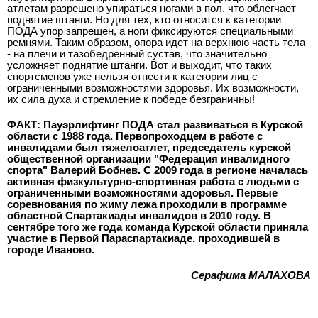
атлетам разрешено упираться ногами в пол, что облегчает
поднятие штанги. Но для тех, кто относится к категории
ПОДА упор запрещен, а ноги фиксируются специальными
ремнями. Таким образом, опора идет на верхнюю часть тела
- на плечи и тазобедренный сустав, что значительно
усложняет поднятие штанги. Вот и выходит, что таких
спортсменов уже нельзя отнести к категории лиц с
ограниченными возможностями здоровья. Их возможности,
их сила духа и стремление к победе безграничны!
ФАКТ: Пауэрлифтинг ПОДА стал развиваться в Курской
области с 1988 года. Первопроходцем в работе с
инвалидами был тяжелоатлет, председатель курской
общественной организации "Федерация инвалидного
спорта" Валерий Бобнев. С 2009 года в регионе началась
активная физкультурно-спортивная работа с людьми с
ограниченными возможностями здоровья. Первые
соревнования по жиму лежа проходили в программе
областной Спартакиады инвалидов в 2010 году. В
сентябре того же года команда Курской области приняла
участие в Первой Параспартакиаде, проходившей в
городе Иваново.
Серафима МАЛАХОВА