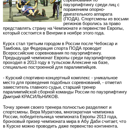
пауэрлифтингу среди лиц с
поражением опорно-
двигательного аппарата
(ПОДА). Спортсмены из восьми
регионов боролись за право
представлять страну на Чемпионате и первенстве Европы,
который состоится в Венгрии в ноябре этого года.
Курск стал третьим городом в России после Чебоксар и
Тамбова, где Федерация спорта ПОДА проводит
Всероссийские соревнования по пауэрлифтингу.
Предыдущий чемпионат Европы среди пауэрлифтеров
проходил в 2013 году в тульском Алексине на базе,
специально построенной для паралимпийцев.
- Курский спортивно-концертный комплекс - уникальное
место для проведения подобных соревнований, - отметил
заместитель главного судьи, старший тренер
паралимпийской сборной команды России по пауэрлифтингу
Дмитрий КРАСИЛЬНИКОВ.
Точку зрения своего тренера полностью разделяют и
спортсмены. Вера Муратова, многократная чемпионка
России, победительница чемпионата Европы 2013 года,
бронзовый призер чемпионата мира в Абу Даби считает, что
в Курске можно проводить даже первенство континента.