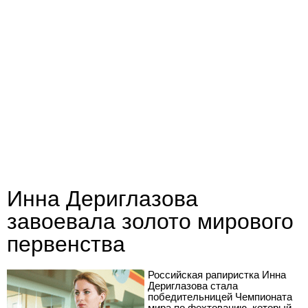
Инна Дериглазова
завоевала золото мирового
первенства
Российская рапиристка Инна
Дериглазова стала
победительницей Чемпионата
мира по фехтованию, который