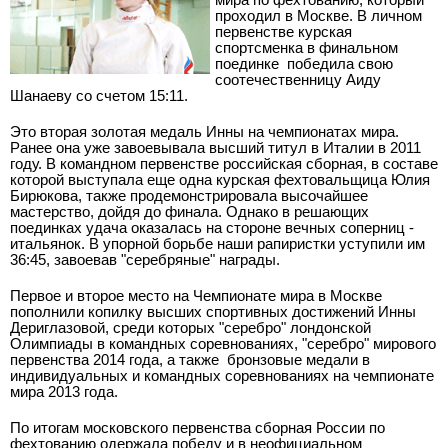
проходил в Москве. В личном
первенстве курская
спортсменка в финальном
поединке победила свою
соотечественницу Аиду
Шанаеву со счетом 15:11.
Это вторая золотая медаль Инны на чемпионатах мира.
Ранее она уже завоевывала высший титул в Италии в 2011
году. В командном первенстве российская сборная, в составе
которой выступала еще одна курская фехтовальщица Юлия
Бирюкова, также продемонстрировала высочайшее
мастерство, дойдя до финала. Однако в решающих
поединках удача оказалась на стороне вечных соперниц -
итальянок. В упорной борьбе наши рапиристки уступили им
36:45, завоевав "серебряные" награды.
Первое и второе место на Чемпионате мира в Москве
пополнили копилку высших спортивных достижений Инны
Дериглазовой, среди которых "серебро" лондонской
Олимпиады в командных соревнованиях, "серебро" мирового
первенства 2014 года, а также
бронзовые медали в
индивидуальных и командных соревнованиях на чемпионате
мира 2013 года.
По итогам московского первенства сборная России по
фехтованию одержала победу и в неофициальном