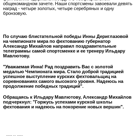
общекомандном зачете. Наши спортсмены завоевали девять
наград - четыре золотых, четыре серебряных и одну
бронзовую.
По случаю блистательной победы Инны Дериглазовой
на чемпионате мира по фехтованию губернатор
Александр Михайлов направил поздравительные
телеграммы самой спортсменке и ее тренеру Ильдару
Мавлютову.
"Уважаемая Инна! Рад поздравить Вас с золотой
медалью Чемпионата мира. Стало доброй традицией
успешное выступление курских фехтовальщиц на
соревнованиях самого высокого уровня. Надеюсь на
продолжение победных традиций".
Обращаясь к Ильдару Мавлютову, Александр Михайлов
подчеркнул: "Горжусь успехами курской школы
фехтования и надеюсь на покорение новых вершин".