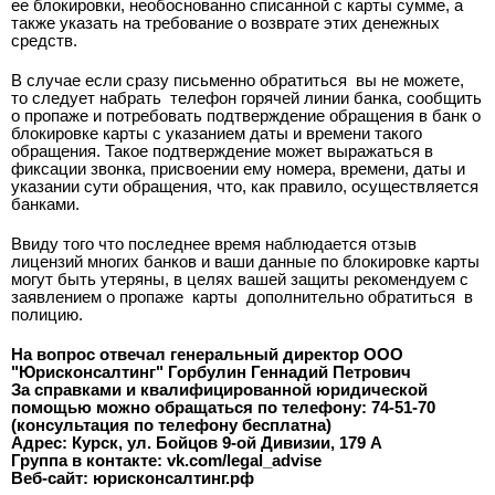
ее блокировки, необоснованно списанной с карты сумме, а
также указать на требование о возврате этих денежных
средств.
В случае если сразу письменно обратиться
вы не можете,
то следует набрать
телефон горячей линии банка, сообщить
о пропаже и потребовать подтверждение обращения в банк о
блокировке карты с указанием даты и времени такого
обращения. Такое подтверждение может выражаться в
фиксации звонка, присвоении ему номера, времени, даты и
указании сути обращения, что, как правило, осуществляется
банками.
Ввиду того что последнее время наблюдается отзыв
лицензий многих банков и ваши данные по блокировке карты
могут быть утеряны, в целях вашей защиты рекомендуем с
заявлением о пропаже
карты
дополнительно обратиться
в
полицию.
На вопрос отвечал генеральный директор ООО
"Юрисконсалтинг" Горбулин Геннадий Петрович
За справками и квалифицированной юридической
помощью можно обращаться по телефону: 74-51-70
(консультация по телефону бесплатна)
Адрес: Курск, ул. Бойцов 9-ой Дивизии, 179 А
Группа в контакте: vk.com/legal_advise
Веб-сайт: юрисконсалтинг.рф