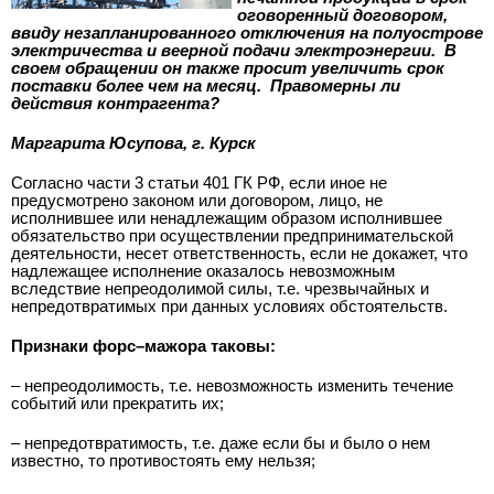
оговоренный договором,
ввиду незапланированного отключения на полуострове
электричества и веерной подачи электроэнергии. В
своем обращении он также просит увеличить срок
поставки более чем на месяц. Правомерны ли
действия контрагента?
Маргарита Юсупова, г. Курск
Согласно части 3 статьи 401 ГК РФ, если иное не
предусмотрено законом или договором, лицо, не
исполнившее или ненадлежащим образом исполнившее
обязательство при осуществлении предпринимательской
деятельности, несет ответственность, если не докажет, что
надлежащее исполнение оказалось невозможным
вследствие непреодолимой силы, т.е. чрезвычайных и
непредотвратимых при данных условиях обстоятельств.
Признаки форс–мажора таковы:
– непреодолимость, т.е. невозможность изменить течение
событий или прекратить их;
– непредотвратимость, т.е. даже если бы и было о нем
известно, то противостоять ему нельзя;