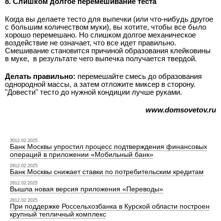
8. Слишком долгое перемешивание теста
Когда вы делаете тесто для выпечки (или что-нибудь другое
с большим количеством муки), вы хотите, чтобы все было
хорошо перемешано. Но слишком долгое механическое
воздействие не означает, что все идет правильно.
Смешивание становится причиной образования клейковины
в муке,
в результате чего выпечка получается твердой.
Делать правильно:
перемешайте смесь до образования
однородной массы, а затем отложите миксер в сторону.
"Довести" тесто до нужной кондиции лучше руками.
www.domsovetov.ru
3012.02.2025
Банк Москвы упростил процесс подтверждения финансовых
операций в приложении «Мобильный банк»
2912.02.2025
Банк Москвы снижает ставки по потребительским кредитам
2812.02.2025
Вышла новая версия приложения «Переводы»
2812.02.2025
При поддержке Россельхозбанка в Курской области построен
крупный тепличный комплекс