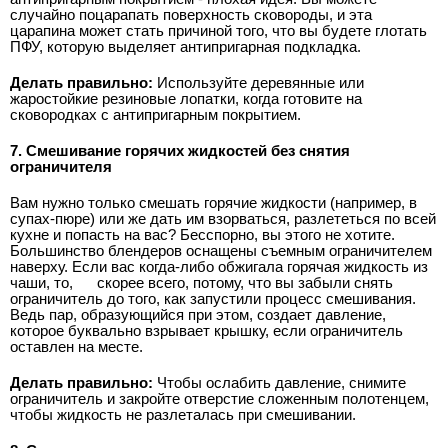
случайно поцарапать поверхность сковороды, и эта
царапина может стать причиной того, что вы будете глотать
ПФУ, которую выделяет антипригарная подкладка.
Делать правильно:
Используйте деревянные или
жаростойкие резиновые лопатки, когда готовите на
сковородках с антипригарным покрытием.
7. Смешивание горячих жидкостей без снятия
ограничителя
Вам нужно только смешать горячие жидкости (например, в
супах-пюре) или же дать им взорваться, разлететься по всей
кухне и попасть на вас? Бесспорно, вы этого не хотите.
Большинство блендеров оснащены съемным ограничителем
наверху. Если вас когда-либо обжигала горячая жидкость из
чаши, то,
скорее всего, потому, что вы забыли снять
ограничитель до того, как запустили процесс смешивания.
Ведь пар, образующийся при этом, создает давление,
которое буквально взрывает крышку, если ограничитель
оставлен на месте.
Делать правильно:
Чтобы ослабить давление, снимите
ограничитель и закройте отверстие сложенным полотенцем,
чтобы жидкость не разлеталась при смешивании.