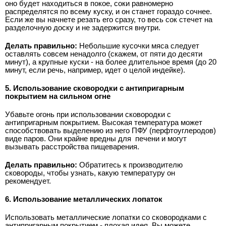
оно будет находиться в покое, соки равномерно
распределятся по всему куску, и он станет гораздо сочнее.
Если же вы начнете резать его сразу, то весь сок стечет на
разделочную доску и не задержится внутри.
Делать правильно:
Небольшие кусочки мяса следует
оставлять совсем ненадолго (скажем, от пяти до десяти
минут), а крупные куски - на более длительное время (до 20
минут, если речь, например, идет о целой индейке).
5. Использование сковородки с антипригарным
покрытием на сильном огне
Убавьте огонь при использовании сковородки с
антипригарным покрытием. Высокая температура может
способствовать выделению из него ПФУ (перфтоуглеродов)
виде паров. Они крайне вредны для
печени и могут
вызывать расстройства пищеварения.
Делать правильно:
Обратитесь к производителю
сковороды, чтобы узнать, какую температуру он
рекомендует.
6. Использование металлических лопаток
Использовать металлические лопатки со сковородками с
антипригарным покрытием - плохая идея. Вы можете