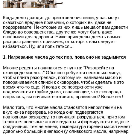
Когда дело доходит до приготовления пищи, у вас могут
оказаться вредные привычки, о которых вы даже не
подозреваете. Некоторые из них лишь мешают вам довести
блюдо до совершенства, другие же могут быть даже
опасными для здоровья. Ниже приведены десять самых
распространенных привычек, от которых вам следует
избавиться. Ну, или попытаться…
1. Нагревание масла до тех пор, пока оно не задымится
Многие рецепты начинаются с пункта: "Разогрейте на
сковороде масло…" Обычно требуется несколько минут,
чтобы плита разогрелась, поэтому мы наливаем масло и
поворачиваемся спиной к сковороде, чтобы сделать в это
время что-то еще. И когда с ее поверхности уже
поднимаются струйки дыма, означающие, что сковорода
нагрелась, вы начинаете готовить, правильно? Вовсе нет!
Мало того, что многие масла становятся неприятными на
вкус из-за перегрева, но когда они подвергаются
повторному разогреву, то начинают разрушаться, при этом
теряются полезные антиоксиданты и формируются вредные
соединения. Тем не менее, температура горения масел имеет
довольно большой диапазон (у оливкового масла, например,