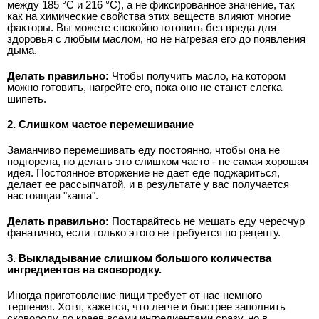
между 185 °С и 216 °С), а не фиксированное значение, так
как на химические свойства этих веществ влияют многие
факторы. Вы можете спокойно готовить без вреда для
здоровья с любым маслом, но не нагревая его до появления
дыма.
Делать правильно:
Чтобы получить масло, на котором
можно готовить, нагрейте его, пока оно не станет слегка
шипеть.
2. Слишком частое перемешивание
Заманчиво перемешивать еду постоянно, чтобы она не
подгорела, но делать это слишком часто - не самая хорошая
идея. Постоянное вторжение не дает еде поджариться,
делает ее рассыпчатой, и в результате у вас получается
настоящая "каша".
Делать правильно:
Постарайтесь не мешать еду чересчур
фанатично, если только этого не требуется по рецепту.
3. Выкладывание слишком большого количества
ингредиентов на сковородку.
Иногда приготовление пищи требует от нас немного
терпения. Хотя, кажется, что легче и быстрее заполнить
сковороду до краев всеми ингредиентами сразу, но в