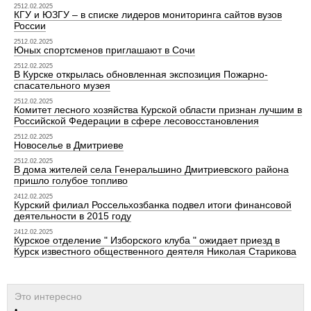
2512.02.2025
КГУ и ЮЗГУ – в списке лидеров мониторинга сайтов вузов
России
2512.02.2025
Юных спортсменов приглашают в Сочи
2512.02.2025
В Курске открылась обновленная экспозиция Пожарно-
спасательного музея
2512.02.2025
Комитет лесного хозяйства Курской области признан лучшим в
Российской Федерации в сфере лесовосстановления
2512.02.2025
Новоселье в Дмитриеве
2512.02.2025
В дома жителей села Генеральшино Дмитриевского района
пришло голубое топливо
2412.02.2025
Курский филиал Россельхозбанка подвел итоги финансовой
деятельности в 2015 году
2412.02.2025
Курское отделение " Изборского клуба " ожидает приезд в
Курск известного общественного деятеля Николая Старикова