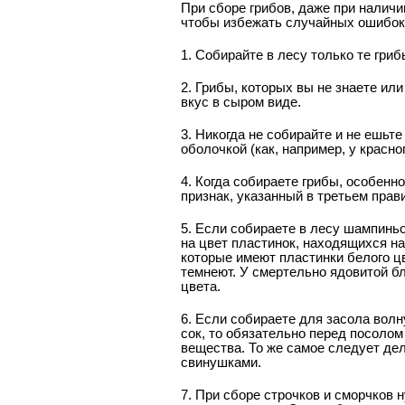
При сборе грибов, даже при налич
чтобы избежать случайных ошибок,
1. Собирайте в лесу только те гриб
2. Грибы, которых вы не знаете ил
вкус в сыром виде.
3. Никогда не собирайте и не ешьт
оболочкой (как, например, у красно
4. Когда собираете грибы, особенн
признак, указанный в третьем прав
5. Если собираете в лесу шампинь
на цвет пластинок, находящихся на
которые имеют пластинки белого ц
темнеют. У смертельно ядовитой бл
цвета.
6. Если собираете для засола волн
сок, то обязательно перед посоло
вещества. То же самое следует дел
свинушками.
7. При сборе строчков и сморчков 