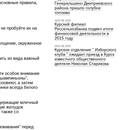
основные правила,
Генеральшино Дмитриевского
района пришло голубое
топливо
2415.06.2025
Курский филиал
 не пробуйте их на
Россельхозбанка подвел итоги
финансовой деятельности в
2015 году
толщение, окруженное
2415.06.2025
Курское отделение " Изборского
клуба " ожидает приезд в Курск
тить из вида важный
известного общественного
деятеля Николая Старикова
те особое внимание
"шампиньоны",
зовеют, а затем
инки всегда белого
содержащие млечный
щие желудок
 также со
реживания" перед