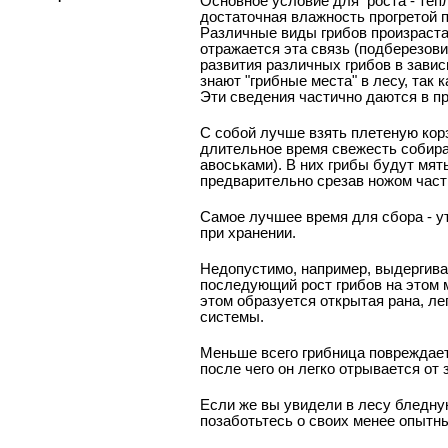
Основное условие для
роста - теп
достаточная влажность прогретой п
Различные виды грибов произраста
отражается эта связь (подберезови
развития различных грибов в завис
знают "грибные места" в лесу, так
Эти сведения частично даются в п
С собой лучше взять плетеную корз
длительное время свежесть собира
авоськами). В них грибы будут мят
предварительно срезав ножом част
Самое лучшее время для сбора - у
при хранении.
Недопустимо, например, выдергиват
последующий рост грибов на этом 
этом образуется открытая рана, л
системы.
Меньше всего грибница повреждаетс
после чего он легко отрывается от
Если же вы увидели в лесу бледную
позаботьтесь о своих менее опытн