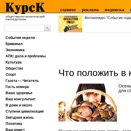
главное
реклама
подписка
общественно-политический
Фотоконкурс "Событие года
еженедельник
События недели
Криминал
Экономика
АПК: дела и проблемы
Культура
Общество
Что положить в 
Спорт
Газета — Читатель
Осень
Гость номера
для с
Ваше здоровье
Ваш консультант
В доме и около
Ступени цивилизации
Звёздная жизнь
Политика
Ваш юрист