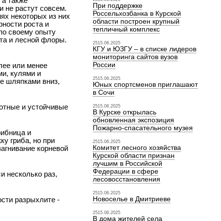
 а также
При поддержке
и не растут совсем.
Россельхозбанка в Курской
ях некоторых из них
области построен крупный
рности роста и
тепличный комплекс
 по своему опыту
нта и лесной флоры.
2515.06.2025
КГУ и ЮЗГУ – в списке лидеров
мониторинга сайтов вузов
России
лее или менее
и, кулями и
2515.06.2025
ее шляпками вниз,
Юных спортсменов приглашают
в Сочи
лотные и устойчивые
2515.06.2025
В Курске открылась
обновленная экспозиция
Пожарно-спасательного музея
рибница и
ку гриба, но при
2515.06.2025
Комитет лесного хозяйства
загнивание корневой
Курской области признан
лучшим в Российской
Федерации в сфере
и несколько раз,
лесовосстановления
2515.06.2025
Новоселье в Дмитриеве
ости разрыхлите -
2515.06.2025
В дома жителей села