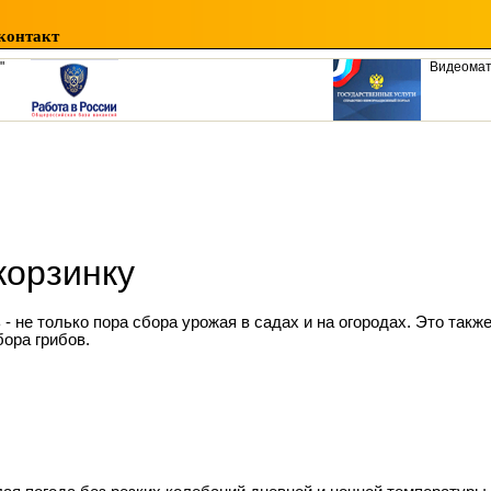
контакт
"
Видеома
корзинку
 - не только пора сбора урожая в садах и на огородах. Это такж
бора грибов.