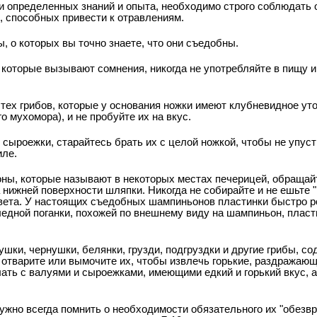
ии определенных знаний и опыта, необходимо строго соблюдать 
 способных привести к отравлениям.
ы, о которых вы точно знаете, что они съедобны.
и которые вызывают сомнения, никогда не употребляйте в пищу и
е тех грибов, которые у основания ножки имеют клубневидное у
го мухомора), и не пробуйте их на вкус.
о сыроежки, старайтесь брать их с целой ножкой, чтобы не упус
иле.
оны, которые называют в некоторых местах печерицей, обращай
 нижней поверхности шляпки. Никогда не собирайте и не ешьте 
вета. У настоящих съедобных шампиньонов пластинки быстро ро
едной поганки, похожей по внешнему виду на шампиньон, пласт
ушки, чернушки, белянки, грузди, подгруздки и другие грибы, 
м отварите или вымочите их, чтобы извлечь горькие, раздражаю
ать с валуями и сыроежками, имеющими едкий и горький вкус, а
нужно всегда помнить о необходимости обязательного их "обезв