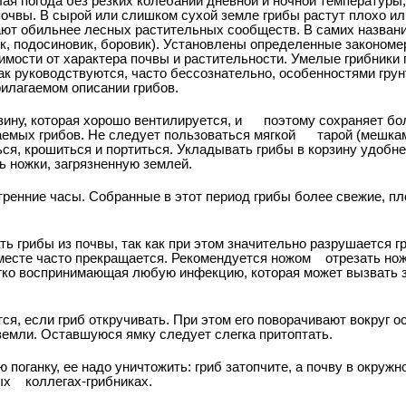
лая погода без резких колебаний дневной и ночной температуры,
очвы. В сырой или слишком сухой земле грибы растут плохо ил
ют обильнее лесных растительных сообществ. В самих названи
к, подосиновик, боровик). Установлены определенные закономе
имости от характера почвы и растительности. Умелые грибники
 как руководствуются, часто бессознательно, особенностями гру
рилагаемом описании грибов.
ину, которая хорошо вентилируется, и
поэтому сохраняет бо
емых грибов. Не следует пользоваться мягкой
тарой (мешкам
ься, крошиться и портиться. Укладывать грибы в корзину удобн
ь ножки, загрязненную землей.
тренние часы. Собранные в этот период грибы более свежие, п
ь грибы из почвы, так как при этом значительно разрушается г
месте часто прекращается. Рекомендуется ножом
отрезать нож
егко воспринимающая любую инфекцию, которая может вызвать 
я, если гриб откручивать. При этом его поворачивают вокруг ос
 земли. Оставшуюся ямку следует слегка притоптать.
 поганку, ее надо уничтожить: гриб затопчите, а почву в окружн
ых
коллегах-грибниках.