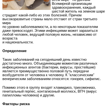
Всемирной организации
здравоохранения, каждый
шестой житель на земном шаре
страдает какой-либо из этих болезней. Причем
высокоразвитые страны мало отстают от стран третьего
мира
по уровню заболеваемости, а по некоторым показателям
даже превосходят. Этими инфекциями может заразиться
любой человек, ведущий половую жизнь, независимо от
возраста
и национальности.
Определение
Таких заболеваний на сегодняшний день известно
достаточно много. Объединяющим моментом различных
инфекционных агентов (бактерии, вирусы, простейшие)
является преимущественно половой путь передачи
возбудителя от человека к человеку. К "классическим"
венерическим заболеваниям относятся: гонорея, сифилис.
Помимо этого в группу входят хламидиоз, трихомониаз,
генитальный герпес, контагиозный моллюск, ВПЧ (вирус
папилломы человека) и другие.
Факторы риска