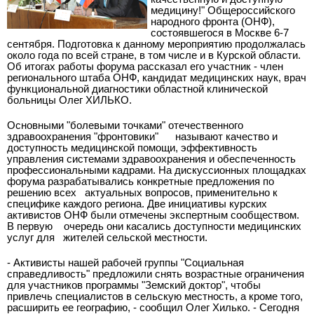
медицину!" Общероссийского
народного фронта (ОНФ),
состоявшегося в Москве 6-7
сентября. Подготовка к данному мероприятию продолжалась
около года по всей стране, в том числе и в Курской области.
Об итогах работы форума рассказал его участник - член
регионального штаба ОНФ, кандидат медицинских наук, врач
функциональной диагностики областной клинической
больницы Олег ХИЛЬКО.
Основными "болевыми точками" отечественного
здравоохранения "фронтовики" называют качество и
доступность медицинской помощи, эффективность
управления системами здравоохранения и обеспеченность
профессиональными кадрами. На дискуссионных площадках
форума разрабатывались конкретные предложения по
решению всех актуальных вопросов, применительно к
специфике каждого региона. Две инициативы курских
активистов ОНФ были отмечены экспертным сообществом.
В первую очередь они касались доступности медицинских
услуг для жителей сельской местности.
- Активисты нашей рабочей группы "Социальная
справедливость" предложили снять возрастные ограничения
для участников программы "Земский доктор", чтобы
привлечь специалистов в сельскую местность, а кроме того,
расширить ее географию, - сообщил Олег Хилько. - Сегодня