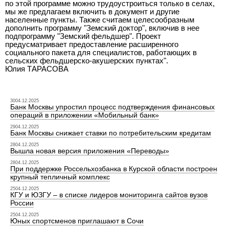
по этой программе можно трудоустроиться только в селах,
мы же предлагаем включить в документ и другие
населенные пункты. Также считаем целесообразным
дополнить программу "Земский доктор", включив в нее
подпрограмму "Земский фельдшер". Проект
предусматривает предоставление расширенного
социального пакета для специалистов, работающих в
сельских фельдшерско-акушерских пунктах".
Юлия ТАРАСОВА
3004.12.2025
Банк Москвы упростил процесс подтверждения финансовых
операций в приложении «Мобильный банк»
2904.12.2025
Банк Москвы снижает ставки по потребительским кредитам
2804.12.2025
Вышла новая версия приложения «Переводы»
2804.12.2025
При поддержке Россельхозбанка в Курской области построен
крупный тепличный комплекс
2504.12.2025
КГУ и ЮЗГУ – в списке лидеров мониторинга сайтов вузов
России
2504.12.2025
Юных спортсменов приглашают в Сочи